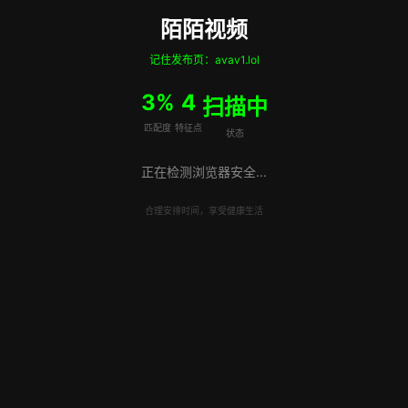
陌陌视频
记住发布页：avav1.lol
5%
6
扫描中
匹配度
特征点
状态
正在检测浏览器安全...
合理安排时间，享受健康生活